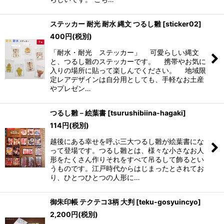
ステッカー 耐光 耐水 縄文 つるし雛
[
sticker02
]
400
円
(税別)
「耐水・耐光 ステッカー」 可愛らしい縄文
と、つるし雛のステッカーです。 携帯やお気に
入りの場所に貼って楽しんでください。 地域限
定レアデザインは自分用としても、手軽なお土産
やプレゼン…
つるし雛－絵葉書
[
tsurushibiina-hagaki
]
114
円
(税別)
越後にある幸せを呼ぶ三大つるし雛が絵葉書にな
って登場です。つるし雛とは、様々な小さなお人
形をたくさん作りそれをすべて吊るして飾るとい
うものです。江戸時代からはじまったとされてお
り、ひとつひとつの人形に…
御朱印帳 テクテコ3柄 大判
[
teku-gosyuincyo
]
2,200
円
(税別)