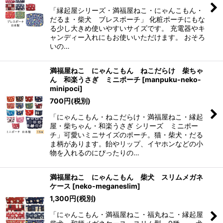
「縁起屋シリーズ・満福屋ねこ・にゃんこもん・
だるま・柴犬 ブレスポーチ」 化粧ポーチにもな
る少し大きめ使いやすいサイズです。 充電器やキ
ャンディー入れにもお使いいただけます。 おそろ
いの…
満福屋ねこ にゃんこもん ねこだらけ 柴ちゃ
ん 和楽うさぎ ミニポーチ
[
manpuku-neko-
minipoci
]
700
円
(税別)
「にゃんこもん・ねこだらけ・満福屋ねこ・縁起
屋・柴ちゃん・和楽うさぎ シリーズ ミニポー
チ」可愛いミニサイズのポーチ。猫・柴犬・だる
ま柄があります。飴やリップ、イヤホンなどの小
物を入れるのにぴったりの…
満福屋ねこ にゃんこもん 柴犬 スリムメガネ
ケース
[
neko-meganeslim
]
1,300
円
(税別)
「にゃんこもん・満福屋ねこ・福丸ねこ・縁起屋