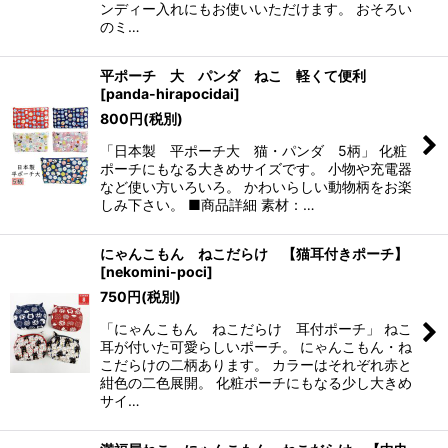
ンディー入れにもお使いいただけます。 おそろい
絞り込む
のミ…
平ポーチ 大 パンダ ねこ 軽くて便利
[
panda-hirapocidai
]
800
円
(税別)
「日本製 平ポーチ大 猫・パンダ 5柄」 化粧
ポーチにもなる大きめサイズです。 小物や充電器
など使い方いろいろ。 かわいらしい動物柄をお楽
しみ下さい。 ■商品詳細 素材：…
にゃんこもん ねこだらけ 【猫耳付きポーチ】
[
nekomini-poci
]
750
円
(税別)
「にゃんこもん ねこだらけ 耳付ポーチ」 ねこ
耳が付いた可愛らしいポーチ。 にゃんこもん・ね
こだらけの二柄あります。 カラーはそれぞれ赤と
紺色の二色展開。 化粧ポーチにもなる少し大きめ
サイ…