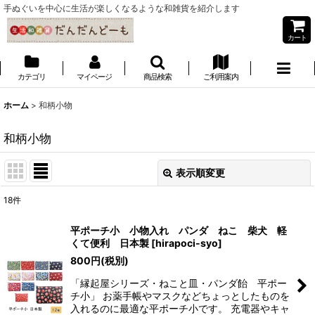
手ぬぐいを中心に生活が楽しくなるような和雑貨を紹介します
カート
カテゴリ
マイページ
商品検索
ご利用案内
ホーム
>
和柄小物
和柄小物
表示順変更
閉じる
18
件
サブカテゴリ
:
平ポーチ小 小物入れ パンダ ねこ 柴犬 軽
くて便利 日本製
[
hirapoci-syo
]
表示数
:
800
円
(税別)
「縁起屋シリーズ・ねこと皿・パンダ飴 平ポー
並び順
:
チ小」 お薬手帳やマスクなどちょっとしたものを
入れるのに最適な平ポーチ小です。 充電器やキャ