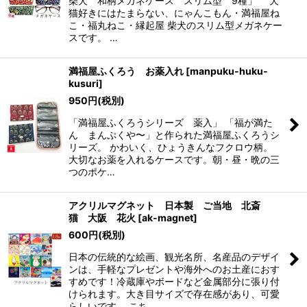
柴犬 和柄メガネケース スリム型 9種」 犬
猫好きにはたまらない、にゃんこもん・満福屋ね
こ・福丸ねこ・縁起屋 柴犬のスリム型メガネケー
スです。 …
満福屋ふくろう お薬入れ
[
manpuku-huku-
kusuri
]
950
円
(税別)
「満福屋ふくろうシリーズ 薬入」 「福が満た
ん まんぷくや〜」と作られた満福屋ふくろうシ
リーズ。 かわいく、ひょうきんなフクロウ柄。
大切なお薬を入れるケースです。朝・昼・晩の三
つのポケ…
アクリルマグネット 日本製 ご当地 北斎
猫 大阪 花火
[
ak-magnet
]
600
円
(税別)
日本の伝統的な絵画、観光名所、名産品のデザイ
ンは、手軽なプレゼントや海外へのお土産におす
すめです！冷蔵庫やボードなど金属部分に張り付
けられます。大き目サイズで存在感があり、可愛
らしいです。 こち…