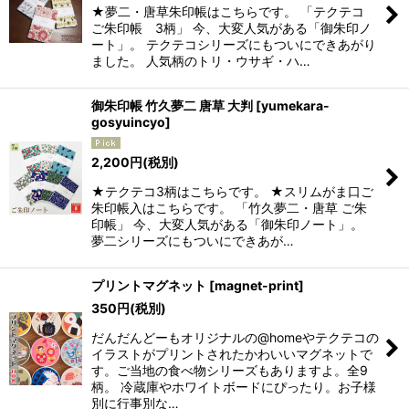
★夢二・唐草朱印帳はこちらです。 「テクテコ
ご朱印帳 3柄」 今、大変人気がある「御朱印ノ
ート」。 テクテコシリーズにもついにできあがり
ました。 人気柄のトリ・ウサギ・ハ…
御朱印帳 竹久夢二 唐草 大判
[
yumekara-
gosyuincyo
]
2,200
円
(税別)
★テクテコ3柄はこちらです。 ★スリムがま口ご
朱印帳入はこちらです。 「竹久夢二・唐草 ご朱
印帳」 今、大変人気がある「御朱印ノート」。
夢二シリーズにもついにできあが…
プリントマグネット
[
magnet-print
]
350
円
(税別)
だんだんどーもオリジナルの@homeやテクテコの
イラストがプリントされたかわいいマグネットで
す。ご当地の食べ物シリーズもありますよ。全9
柄。 冷蔵庫やホワイトボードにぴったり。お子様
別に行事別な…