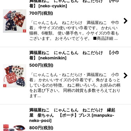
満福屋ねこ にゃんこもん ねこだらけ 【中巾
着】
[
neko-cyukin
]
700
円
(税別)
「にゃんこもん ねこだらけ 満福屋ねこ 中巾
着」 中サイズの使いやすい巾着です。 かわいい
猫柄、6種類。 使い勝手色々。小サイズの巾着も
ございます。 おそろいでどうぞ。 ■商品詳細 …
満福屋ねこ にゃんこもん ねこだらけ 【小巾
着】
[
nekominikin
]
500
円
(税別)
「にゃんこもん・ねこだらけ・満福屋ねこ 小巾
着」 かわいいサイズの小巾着です。角がまるっと
しているのが特徴。 ねこ柄いろいろ。お好みの柄
をお選び下さい。 同柄の雑貨も多数そろえており
ます…
満福屋ねこ にゃんこもん ねこだらけ 縁起
屋 柴ちゃん 【ポーチ】ブレス
[
manpuku-
neko-poci
]
800
円
(税別)