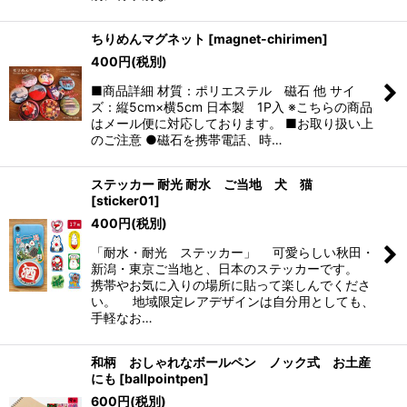
ちりめんマグネット
[
magnet-chirimen
]
400
円
(税別)
■商品詳細 材質：ポリエステル 磁石 他 サイ
ズ：縦5cm×横5cm 日本製 1P入 ※こちらの商品
はメール便に対応しております。 ■お取り扱い上
のご注意 ●磁石を携帯電話、時…
ステッカー 耐光 耐水 ご当地 犬 猫
[
sticker01
]
400
円
(税別)
「耐水・耐光 ステッカー」 可愛らしい秋田・
新潟・東京ご当地と、日本のステッカーです。
携帯やお気に入りの場所に貼って楽しんでくださ
い。 地域限定レアデザインは自分用としても、
手軽なお…
和柄 おしゃれなボールペン ノック式 お土産
にも
[
ballpointpen
]
600
円
(税別)