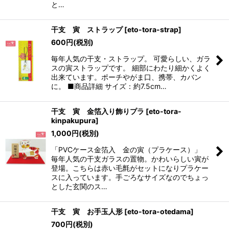
と…
干支 寅 ストラップ
[
eto-tora-strap
]
600
円
(税別)
毎年人気の干支・ストラップ。 可愛らしい、ガラ
スの寅ストラップです。 細部にわたり細かくよく
出来ています。ポーチやがま口、携帯、カバン
に。 ■商品詳細 サイズ：約7.5cm…
干支 寅 金箔入り飾りプラ
[
eto-tora-
kinpakupura
]
1,000
円
(税別)
「PVCケース金箔入 金の寅（プラケース）」
毎年人気の干支ガラスの置物。かわいらしい寅が
登場。こちらは赤い毛氈がセットになりプラケー
スに入っています。手ごろなサイズなのでちょっ
とした玄関のス…
干支 寅 お手玉人形
[
eto-tora-otedama
]
700
円
(税別)