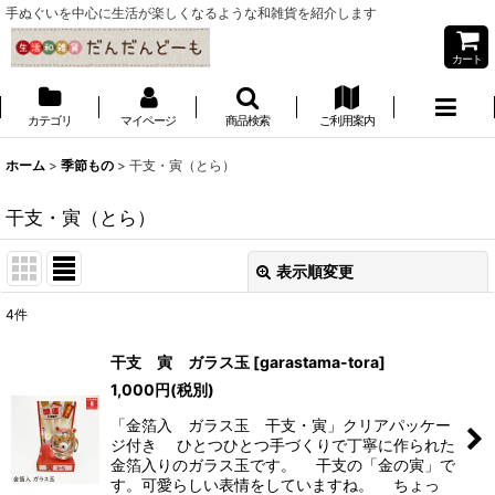
手ぬぐいを中心に生活が楽しくなるような和雑貨を紹介します
カート
カテゴリ
マイページ
商品検索
ご利用案内
ホーム
>
季節もの
>
干支・寅（とら）
干支・寅（とら）
表示順変更
閉じる
4
件
表示数
:
干支 寅 ガラス玉
[
garastama-tora
]
1,000
円
(税別)
並び順
:
「金箔入 ガラス玉 干支・寅」クリアパッケー
ジ付き ひとつひとつ手づくりで丁寧に作られた
絞り込む
金箔入りのガラス玉です。 干支の「金の寅」で
す。可愛らしい表情をしていますね。 ちょっ