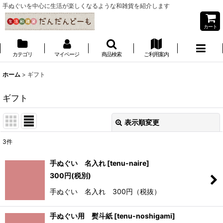
手ぬぐいを中心に生活が楽しくなるような和雑貨を紹介します
カート
カテゴリ
マイページ
商品検索
ご利用案内
ホーム
>
ギフト
ギフト
表示順変更
閉じる
3
件
サブカテゴリ
:
手ぬぐい 名入れ
[
tenu-naire
]
300
円
(税別)
表示数
:
手ぬぐい 名入れ 300円（税抜）
並び順
:
手ぬぐい用 熨斗紙
[
tenu-noshigami
]