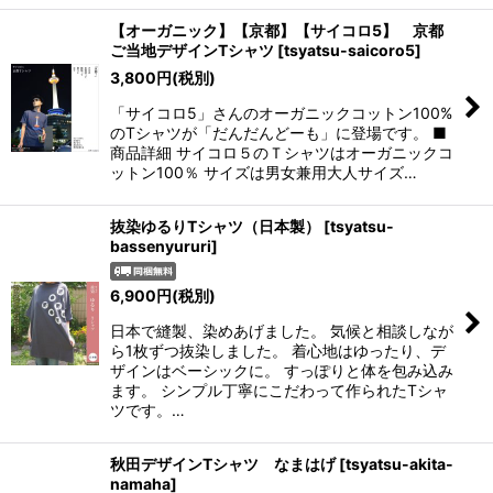
【オーガニック】【京都】【サイコロ5】 京都
ご当地デザインTシャツ
[
tsyatsu-saicoro5
]
3,800
円
(税別)
「サイコロ5」さんのオーガニックコットン100%
のTシャツが「だんだんどーも」に登場です。 ■
商品詳細 サイコロ５のＴシャツはオーガニックコ
ットン100％ サイズは男女兼用大人サイズ…
抜染ゆるりTシャツ（日本製）
[
tsyatsu-
bassenyururi
]
6,900
円
(税別)
日本で縫製、染めあげました。 気候と相談しなが
ら1枚ずつ抜染しました。 着心地はゆったり、デ
ザインはベーシックに。 すっぽりと体を包み込み
ます。 シンプル丁寧にこだわって作られたTシャ
ツです。…
秋田デザインTシャツ なまはげ
[
tsyatsu-akita-
namaha
]