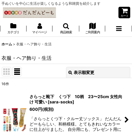
手ぬぐいを中心に生活が楽しくなるような和雑貨を紹介します
カート
カテゴリ
マイページ
商品検索
ご利用案内
ホーム
>
衣服・ヘア飾り・生活
衣服・ヘア飾り・生活
表示順変更
閉じる
16
件
表示数
:
さらっと靴下 くつ下 10柄 23〜25cm 女性向
け 可愛い
[
sara-socks
]
並び順
:
600
円
(税別)
「さらっとくつ下・クルー丈ソックス」 だんだん
絞り込む
どーもらしい、和柄模様。とてもきれいなカラー
に仕上がりました。 自分用にも、プレゼント用に