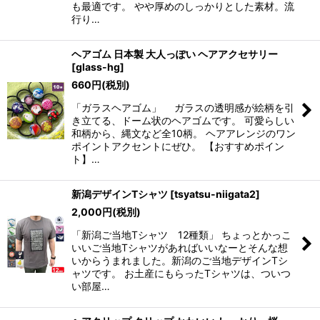
も最適です。 やや厚めのしっかりとした素材。流
行り…
ヘアゴム 日本製 大人っぽい ヘアアクセサリー
[
glass-hg
]
660
円
(税別)
「ガラスヘアゴム」 ガラスの透明感が絵柄を引
き立てる、ドーム状のヘアゴムです。 可愛らしい
和柄から、縄文など全10柄。 ヘアアレンジのワン
ポイントアクセントにぜひ。 【おすすめポイン
ト】…
新潟デザインTシャツ
[
tsyatsu-niigata2
]
2,000
円
(税別)
「新潟ご当地Tシャツ 12種類」 ちょっとかっこ
いいご当地Tシャツがあればいいなーとそんな想
いからうまれました。新潟のご当地デザインTシ
ャツです。 お土産にもらったTシャツは、ついつ
い部屋…