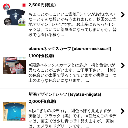
2,500
円
(税別)
ちょっとかっこいいご当地Tシャツがあればいい
なーとそんな想いからうまれました。秋田のご当
地デザインTシャツです。 お土産にもらったTシ
ャツは、ついつい部屋着になってしまいがち。普
段でも着れる様な…
oboronネックスカーフ
[
oboron-neckscarf
]
1,100
円
(税別)
※実際のネックスカーフとは多少、柄と色合いが
異なることがございます。ご了承下さい。 【梅】
の色合いが太陽で明るくでていますが実際は一つ
上のような色合いになります。 …
新潟デザインTシャツ
[
tsyatsu-niigata
]
2,000
円
(税別)
※おにぎりのボディは、紺色っぽく見えますが、
実物は、ブラック（黒）です。 ※笹だんごのボデ
ィは、画面では少し青っぽく見えますが、 実物
は、エメラルドグリーンです。 …