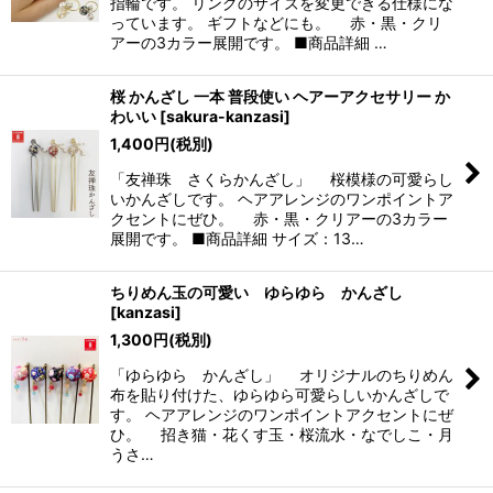
指輪です。 リングのサイズを変更できる仕様にな
っています。 ギフトなどにも。 赤・黒・クリ
アーの3カラー展開です。 ■商品詳細 …
桜 かんざし 一本 普段使い ヘアーアクセサリー か
わいい
[
sakura-kanzasi
]
1,400
円
(税別)
「友禅珠 さくらかんざし」 桜模様の可愛らし
いかんざしです。 ヘアアレンジのワンポイントア
クセントにぜひ。 赤・黒・クリアーの3カラー
展開です。 ■商品詳細 サイズ：13…
ちりめん玉の可愛い ゆらゆら かんざし
[
kanzasi
]
1,300
円
(税別)
「ゆらゆら かんざし」 オリジナルのちりめん
布を貼り付けた、ゆらゆら可愛らしいかんざしで
す。 ヘアアレンジのワンポイントアクセントにぜ
ひ。 招き猫・花くす玉・桜流水・なでしこ・月
うさ…