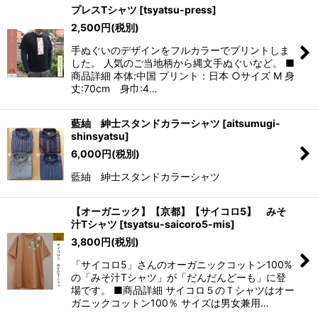
プレスTシャツ
[
tsyatsu-press
]
2,500
円
(税別)
手ぬぐいのデザインをフルカラーでプリントしま
した。 人気のご当地柄から縄文手ぬぐいなど。 ■
商品詳細 本体:中国 プリント：日本 ○サイズ M 身
丈:70cm 身巾:4…
藍紬 紳士スタンドカラーシャツ
[
aitsumugi-
shinsyatsu
]
6,000
円
(税別)
藍紬 紳士スタンドカラーシャツ
【オーガニック】【京都】【サイコロ5】 みそ
汁Tシャツ
[
tsyatsu-saicoro5-mis
]
3,800
円
(税別)
「サイコロ5」さんのオーガニックコットン100%
の「みそ汁Tシャツ」が「だんだんどーも」に登
場です。 ■商品詳細 サイコロ５のＴシャツはオー
ガニックコットン100％ サイズは男女兼用…