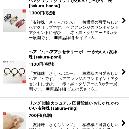
ヘアクリップ クリップ かわいい しっかり 桜
[
sakura-bansu
]
1,300
円
(税別)
「友禅珠 さくらバンス」 桜模様の可愛らしい
ヘアクリップです。 ヘアアレンジのワンポイント
アクセントにぜひ。 赤・黒・クリアーの3カラ
ー展開です。 ■商品詳細 サイズ：8…
ヘアゴム ヘアアクセサリー ポニー かわいい 友禅
珠
[
sakura-poni
]
1,100
円
(税別)
「友禅珠 さくらポニー」 桜模様の可愛らしい
ヘアゴムです。 ヘアアレンジのワンポイントアク
セントにぜひ。 赤・黒・クリアーの3カラー展
開です。 ■商品詳細 ゴムの長さ：8…
リング 指輪 カジュアル 桜 普段使い おしゃれ かわ
いい 友禅珠
[
sakura-ring
]
700
円
(税別)
「友禅珠 さくらリング」 桜模様の可愛らしい