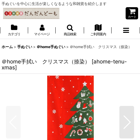
手ぬぐいを中心に生活が楽しくなるような和雑貨を紹介します
カート
カテゴリ
マイページ
商品検索
ご利用案内
ホーム
>
手ぬぐい
>
＠home手ぬぐい
>
＠home手拭い クリスマス（捺染）
＠home手拭い クリスマス（捺染）
[
ahome-tenu-
xmas
]