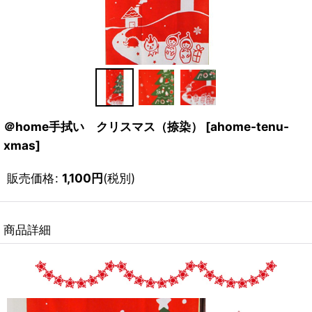
＠home手拭い クリスマス（捺染）
[
ahome-tenu-
xmas
]
販売価格
:
1,100
円
(税別)
商品詳細