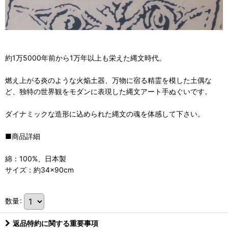
約1万5000年前から1万年以上も栄えた縄文時代。
燃え上がる炎のような火焔土器、万物に宿る精霊を模した土偶な
ど、独特の世界観をモダンに表現した縄文アート手ぬぐいです。
ダイナミックな造形に込められた縄文の魂を体感して下さい。
■商品詳細
綿：100%、日本製
サイズ：約34×90cm
数量
:
返品特約に関する重要事項