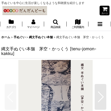
手ぬぐいを中心に生活が楽しくなるような和雑貨を紹介します
カート
カテゴリ
マイページ
商品検索
ご利用案内
ホーム
>
手ぬぐい
>
縄文手ぬぐい本舗
>
縄文手ぬぐい本舗 茅空・かっくう
縄文手ぬぐい本舗 茅空・かっくう
[
tenu-jomon-
kakku
]