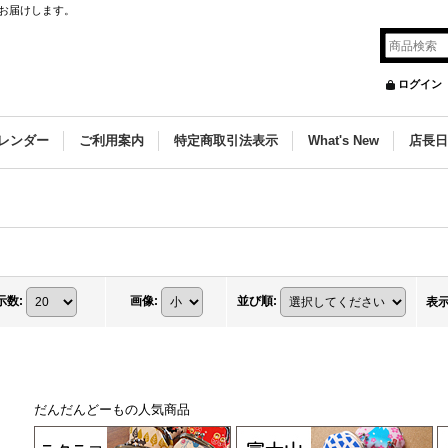
お届けします。
ログイン
レンダー
ご利用案内
特定商取引法表示
What's New
店長日
き
示数
:
画像
:
並び順
:
表
だんだんどーもの人気商品