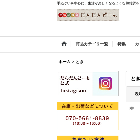
手ぬぐいを中心に、生活が楽しくなるような和雑貨を
商品カテゴリ一覧
特集
カ
ホーム
>
とき
と
表
0
件