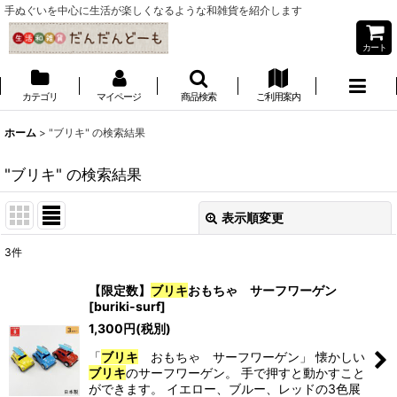
手ぬぐいを中心に生活が楽しくなるような和雑貨を紹介します
カート
カテゴリ
マイページ
商品検索
ご利用案内
ホーム
>
"ブリキ"
の
検索結果
"ブリキ"
の
検索結果
表示順変更
閉じる
3
件
商品検索
:
【限定数】
ブリキ
おもちゃ サーフワーゲン
[
buriki-surf
]
表示数
:
1,300
円
(税別)
「
ブリキ
おもちゃ サーフワーゲン」 懐かしい
並び順
:
ブリキ
のサーフワーゲン。 手で押すと動かすこと
ができます。 イエロー、ブルー、レッドの3色展