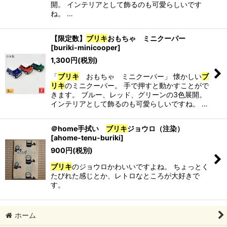
開。 インテリアとして飾るのも可愛らしいです
絞り込む
ね。 …
【限定数】
ブリキ
おもちゃ ミニクーパー
[
buriki-minicooper
]
1,300
円
(税別)
「
ブリキ
おもちゃ ミニクーパー」 懐かしい
ブ
リキ
のミニクーパー。 手で押すと動かすことがで
きます。 ブルー、レッド、グリーンの3色展開。
インテリアとして飾るのも可愛らしいですね。 …
＠home手拭い
ブリキ
ジョウロ（注染）
[
ahome-tenu-buriki
]
900
円
(税別)
ブリキ
のジョウロかわいいですよね。 ちょっとく
たびれた感じとか、レトロなところが大好きで
す。
ホーム